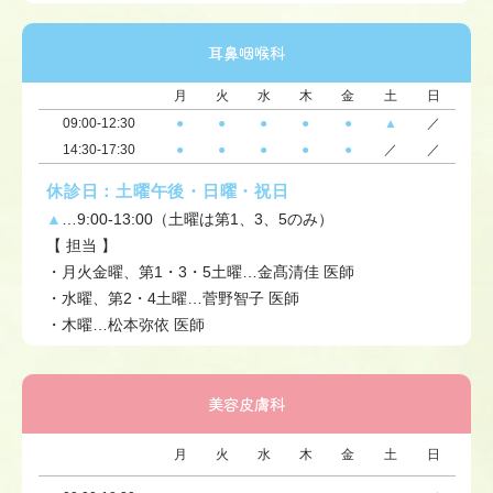
耳鼻咽喉科
月
火
水
木
金
土
日
09:00-12:30
●
●
●
●
●
▲
／
14:30-17:30
●
●
●
●
●
／
／
休診日：土曜午後・日曜・祝日
▲
…9:00-13:00（土曜は第1、3、5のみ）
【 担当 】
・月火金曜、第1・3・5土曜…金髙清佳 医師
・水曜、第2・4土曜…菅野智子 医師
・木曜…松本弥依 医師
美容皮膚科
月
火
水
木
金
土
日