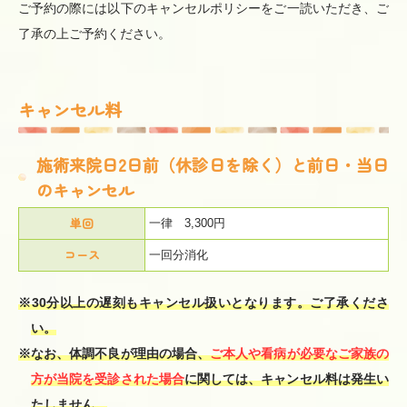
ご予約の際には以下のキャンセルポリシーをご一読いただき、ご
了承の上ご予約ください。
キャンセル料
施術来院日2日前（休診日を除く）と前日・当日
のキャンセル
単回
一律 3,300円
コース
一回分消化
※30分以上の遅刻もキャンセル扱いとなります。ご了承くださ
い。
※なお、体調不良が理由の場合、
ご本人や看病が必要なご家族の
方が当院を受診された場合
に関しては、キャンセル料は発生い
たしません。