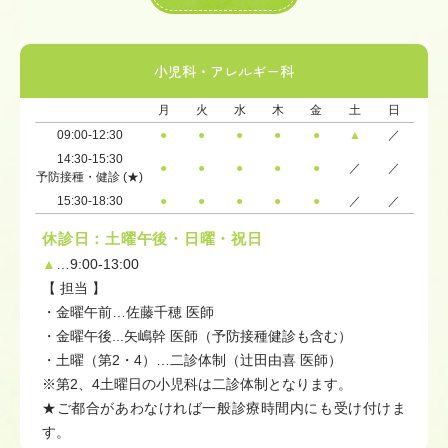
小児科・アレルギー科
月
火
水
木
金
土
日
09:00-12:30
●
●
●
●
●
▲
／
14:30-15:30
●
●
●
●
●
／
／
予防接種・健診 (★)
15:30-18:30
●
●
●
●
●
／
／
休診日：土曜午後・日曜・祝日
▲
…9:00-13:00
【 担当 】
・金曜午前…佐藤千穂 医師
・金曜午後...矢嶋幹 医師（予防接種健診も含む）
・土曜（第2・4）…二診体制（辻田由喜 医師）
※第2、4土曜日の小児科は二診体制となります。
★ご都合があわなければ一般診療時間内にも受け付けま
す。